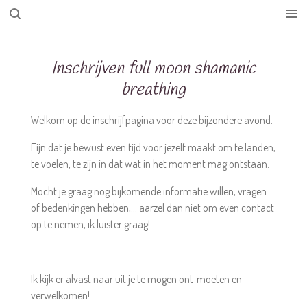
Ga
direct
naar
Inschrijven full moon shamanic
de
hoofdinhoud
breathing
Welkom op de inschrijfpagina voor deze bijzondere avond.
Fijn dat je bewust even tijd voor jezelf maakt om te landen,
te voelen, te zijn in dat wat in het moment mag ontstaan.
Mocht je graag nog bijkomende informatie willen, vragen
of bedenkingen hebben,... aarzel dan niet om even contact
op te nemen, ik luister graag!
Ik kijk er alvast naar uit je te mogen ont-moeten en
verwelkomen!