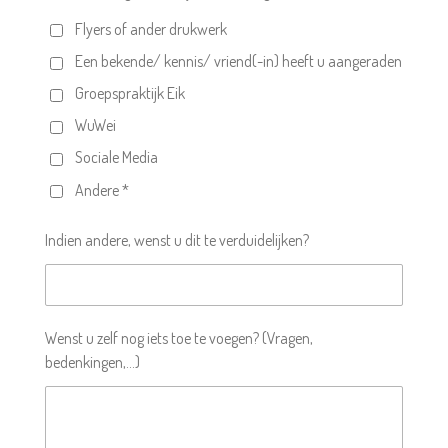
Flyers of ander drukwerk
Een bekende/ kennis/ vriend(-in) heeft u aangeraden
Groepspraktijk Eik
WuWei
Sociale Media
Andere *
Indien andere, wenst u dit te verduidelijken?
Wenst u zelf nog iets toe te voegen? (Vragen,
bedenkingen,...)