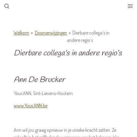
Ga
direct
naar
de
Welkom
»
Doorverwijzingen
»
Dierbare collega’s in
hoofdinhoud
andere regio’s
Dierbare collega’s in andere regio’s
Ann De Brucker
YoucANN, Sint-Lievens-Houtem
www.YoucANN.be
Ann wil jou graag opnieuw in je unieke kracht zetten. Ze